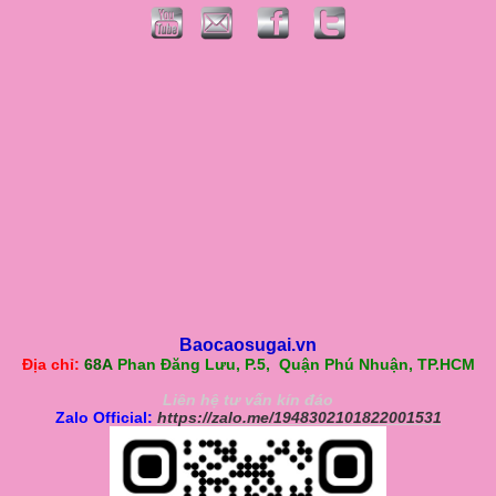
Baocaosugai.vn
Địa chỉ:
68A
Phan Đăng Lưu, P.5, Quận Phú Nhuận, TP.HCM
Liên hệ tư vấn kín đáo
Zalo Official:
https://zalo.me/1948302101822001531