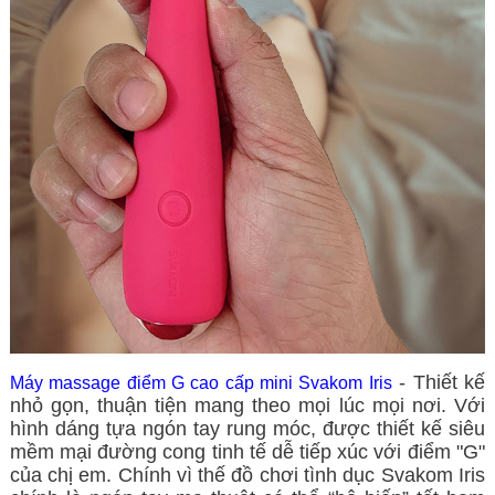
- Thiết kế
Máy massage điểm G cao cấp mini Svakom Iris
nhỏ gọn, thuận tiện mang theo mọi lúc mọi nơi. Với
hình dáng tựa ngón tay rung móc, được thiết kế siêu
mềm mại đường cong tinh tế dễ tiếp xúc với điểm "G"
của chị em. Chính vì thế đồ chơi tình dục Svakom Iris