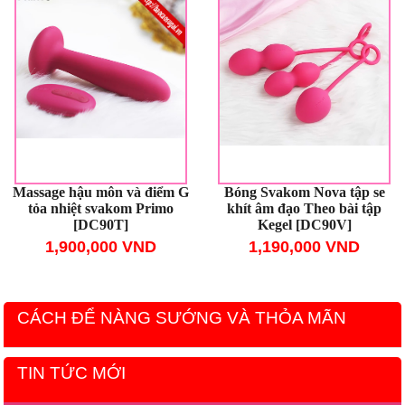
Massage hậu môn và điểm G
Bóng Svakom Nova tập se
tỏa nhiệt svakom Primo
khít âm đạo Theo bài tập
[DC90T]
Kegel [DC90V]
1,900,000 VND
1,190,000 VND
CÁCH ĐỂ NÀNG SƯỚNG VÀ THỎA MÃN
TIN TỨC MỚI