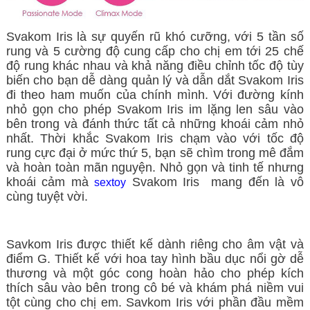
Svakom Iris là sự quyến rũ khó cưỡng, với 5 tần số
rung và 5 cường độ cung cấp cho chị em tới 25 chế
độ rung khác nhau và khả năng điều chỉnh tốc độ tùy
biến cho bạn dễ dàng quản lý và dẫn dắt Svakom Iris
đi theo ham muốn của chính mình. Với đường kính
nhỏ gọn cho phép Svakom Iris im lặng len sâu vào
bên trong và đánh thức tất cả những khoái cảm nhỏ
nhất. Thời khắc Svakom Iris chạm vào với tốc độ
rung cực đại ở mức thứ 5, bạn sẽ chìm trong mê đắm
và hoàn toàn mãn nguyện. Nhỏ gọn và tinh tế nhưng
khoái cảm mà
Svakom Iris mang đến là vô
sextoy
cùng tuyệt vời.
Savkom Iris được thiết kế dành riêng cho âm vật và
điểm G. Thiết kế với hoa tay hình bầu dục nổi gờ dễ
thương và một góc cong hoàn hảo cho phép kích
thích sâu vào bên trong cô bé và khám phá niềm vui
tột cùng cho chị em. Savkom Iris với phần đầu mềm