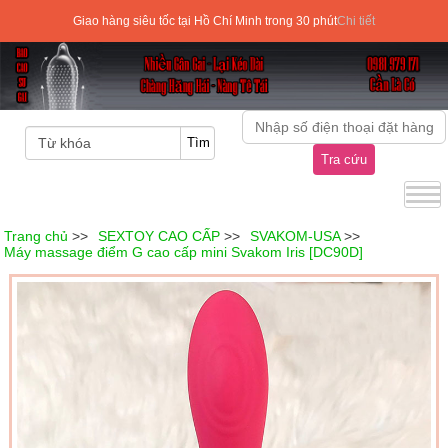
Giao hàng siêu tốc tại Hồ Chí Minh trong 30 phút
Chi tiết
Tra cứu
Trang chủ
>>
SEXTOY CAO CẤP
>>
SVAKOM-USA
>>
Máy massage điểm G cao cấp mini Svakom Iris [DC90D]