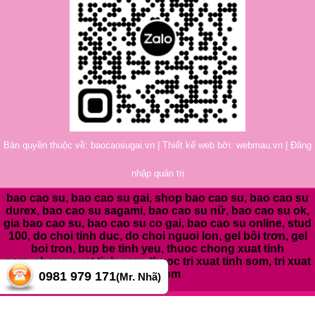
Bản quyền thuộc về: baocaosugai.vn | Thiết kế web bởi:
webmau.vn
|
Đăng
nhập quản trị
bao cao su, bao cao su gai, shop bao cao su, bao cao su
durex, bao cao su sagami, bao cao su nữ, bao cao su ok,
gia bao cao su, bao cao su co gai, bao cao su online, stud
100, do choi tinh duc, do choi nguoi lon, gel bôi trơn, gel
boi tron, bup be tinh yeu, thuoc chong xuat tinh
som,
chong xuat tinh som, thuoc tri xuat tinh som, tri xuat
tinh som
0981 979 171
(Mr. Nhã)