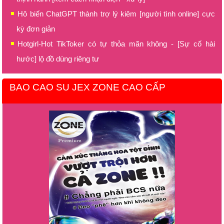
Hô biến ChatGPT thành trợ lý kiêm [người tình online] cực
kỳ đơn giản
Hotgirl-Hot TikToker có tự thỏa mãn không - [Sự cố hài
hước] lộ đồ dùng riêng tư
BAO CAO SU JEX ZONE CAO CẤP