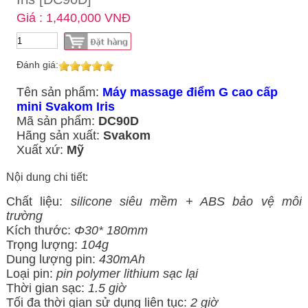
Giá : 1,440,000 VNĐ
Đánh giá:
Tên sản phẩm:
Máy massage điểm G cao cấp
mini Svakom Iris
Mã sản phẩm:
DC90D
Hãng sản xuất:
Svakom
Xuất xứ:
Mỹ
Nội dung chi tiết:
Chất liệu:
silicone siêu mềm + ABS bảo vệ môi
trường
Kích thước:
Φ30* 180mm
Trọng lượng:
104g
Dung lượng pin:
430mAh
Loại pin:
pin polymer lithium sạc lại
Thời gian sạc:
1.5 giờ
Tối đa thời gian sử dụng liên tục:
2 giờ