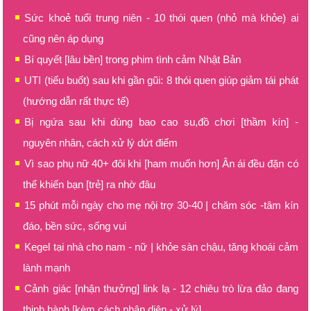
Sức khoẻ tuổi trung niên - 10 thói quen (nhỏ mà khỏe) ai
cũng nên áp dụng
Bí quyết [lâu bền] trong phim tình cảm Nhật Bản
UTI (tiểu buốt) sau khi gần gũi: 8 thói quen giúp giảm tái phát
(hướng dẫn rất thực tế)
Bị ngứa sau khi dùng bao cao su,đồ chơi [thầm kín] -
nguyên nhân, cách xử lý dứt điểm
Vì sao phụ nữ 40+ đôi khi [ham muốn hơn] Ân ái đều đặn có
thể khiến bạn [trẻ] ra nhờ đâu
15 phút mỗi ngày cho mẹ nội trợ 30-40 | chăm sóc -tâm kín
đáo, bền sức, sống vui
Kegel tại nhà cho nam - nữ | khỏe sàn chậu, tăng khoái cảm
lành mạnh
Cảnh giác [nhận thưởng] link lạ - 12 chiêu trò lừa đảo đang
thịnh hành [kèm cách nhận diện - xử lý]