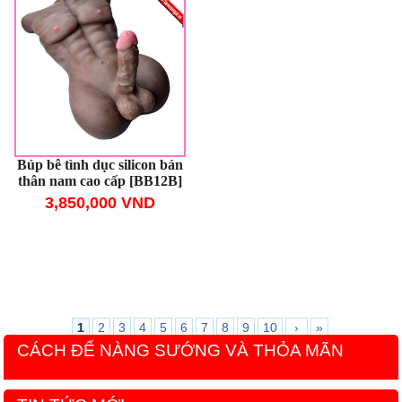
Búp bê tình dục silicon bán
thân nam cao cấp [BB12B]
3,850,000 VND
1
2
3
4
5
6
7
8
9
10
›
»
CÁCH ĐỂ NÀNG SƯỚNG VÀ THỎA MÃN