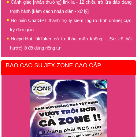
Cảnh giác [nhận thưởng] link lạ - 12 chiêu trò lừa đảo đang
thịnh hành [kèm cách nhận diện - xử lý]
Hô biến ChatGPT thành trợ lý kiêm [người tình online] cực
kỳ đơn giản
Hotgirl-Hot TikToker có tự thỏa mãn không - [Sự cố hài
hước] lộ đồ dùng riêng tư
BAO CAO SU JEX ZONE CAO CẤP