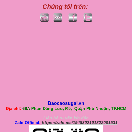
Chúng tôi trên:
Baocaosugai.vn
Địa chỉ:
68A
Phan Đăng Lưu, P.5, Quận Phú Nhuận, TP.HCM
Liên hệ tư vấn kín đáo
Zalo Official:
https://zalo.me/1948302101822001531