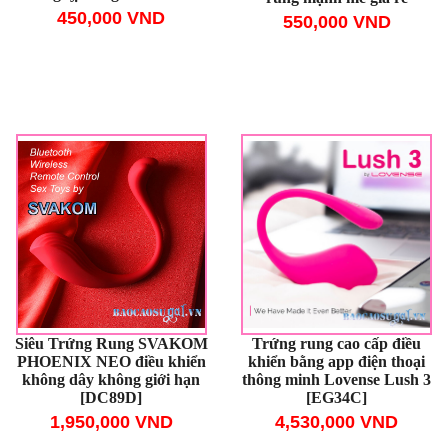
450,000 VND
550,000 VND
Siêu Trứng Rung SVAKOM
Trứng rung cao cấp điều
PHOENIX NEO điều khiển
khiển bằng app điện thoại
không dây không giới hạn
thông minh Lovense Lush 3
[DC89D]
[EG34C]
1,950,000 VND
4,530,000 VND