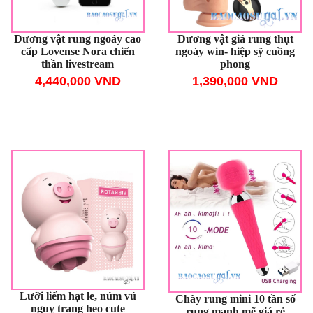
Dương vật rung ngoáy cao
Dương vật giả rung thụt
cấp Lovense Nora chiến
ngoáy win- hiệp sỹ cuồng
thần livestream
phong
4,440,000 VND
1,390,000 VND
Lưỡi liếm hạt le, núm vú
Chày rung mini 10 tần số
nguỵ trang heo cute
rung mạnh mẽ giá rẻ