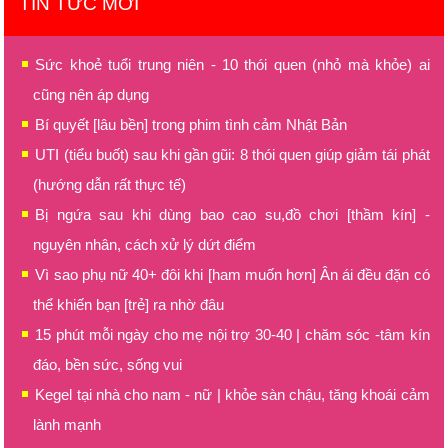
TIN TỨC MỚI
Sức khoẻ tuổi trung niên - 10 thói quen (nhỏ mà khỏe) ai
cũng nên áp dụng
Bí quyết [lâu bền] trong phim tình cảm Nhật Bản
UTI (tiểu buốt) sau khi gần gũi: 8 thói quen giúp giảm tái phát
(hướng dẫn rất thực tế)
Bị ngứa sau khi dùng bao cao su,đồ chơi [thầm kín] -
nguyên nhân, cách xử lý dứt điểm
Vì sao phụ nữ 40+ đôi khi [ham muốn hơn] Ân ái đều đặn có
thể khiến bạn [trẻ] ra nhờ đâu
15 phút mỗi ngày cho mẹ nội trợ 30-40 | chăm sóc -tâm kín
đáo, bền sức, sống vui
Kegel tại nhà cho nam - nữ | khỏe sàn chậu, tăng khoái cảm
lành mạnh