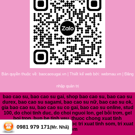
Bản quyền thuộc về: baocaosugai.vn | Thiết kế web bởi:
webmau.vn
|
Đăng
nhập quản trị
bao cao su, bao cao su gai, shop bao cao su, bao cao su
durex, bao cao su sagami, bao cao su nữ, bao cao su ok,
gia bao cao su, bao cao su co gai, bao cao su online, stud
100, do choi tinh duc, do choi nguoi lon, gel bôi trơn, gel
boi tron, bup be tinh yeu, thuoc chong xuat tinh
som,
chong xuat tinh som, thuoc tri xuat tinh som, tri xuat
0981 979 171
(Mr. Nhã)
tinh som