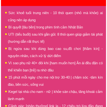
Sức khoẻ tuổi trung niên - 10 thói quen (nhỏ mà khỏe) ai
cũng nên áp dụng
Bí quyết [lâu bền] trong phim tình cảm Nhật Bản
UTI (tiểu buốt) sau khi gần gũi: 8 thói quen giúp giảm tái phát
(hướng dẫn rất thực tế)
Bị ngứa sau khi dùng bao cao su,đồ chơi [thầm kín] -
nguyên nhân, cách xử lý dứt điểm
Vì sao phụ nữ 40+ đôi khi [ham muốn hơn] Ân ái đều đặn có
thể khiến bạn [trẻ] ra nhờ đâu
15 phút mỗi ngày cho mẹ nội trợ 30-40 | chăm sóc -tâm kín
đáo, bền sức, sống vui
Kegel tại nhà cho nam - nữ | khỏe sàn chậu, tăng khoái cảm
lành mạnh
Cảnh giác [nhận thưởng] link lạ - 12 chiêu trò lừa đảo đang