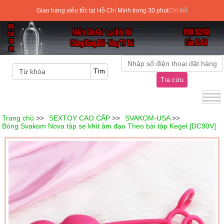
Giao hàng siêu tốc tại Hồ Chí Minh trong 30 phút
Chi tiết
Tra cứu
Trang chủ
>>
SEXTOY CAO CẤP
>>
SVAKOM-USA
>>
Bóng Svakom Nova tập se khít âm đạo Theo bài tập Kegel [DC90V]