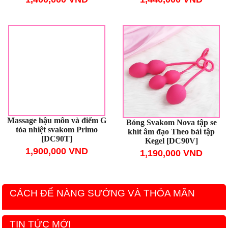
Massage hậu môn và điểm G
Bóng Svakom Nova tập se
tỏa nhiệt svakom Primo
khít âm đạo Theo bài tập
[DC90T]
Kegel [DC90V]
1,900,000 VND
1,190,000 VND
CÁCH ĐỂ NÀNG SƯỚNG VÀ THỎA MÃN
TIN TỨC MỚI