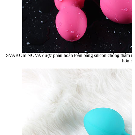
SVAKOm NOVA được phảu hoàn toàn bằng silicon chống thấm nước 
hơn rấ