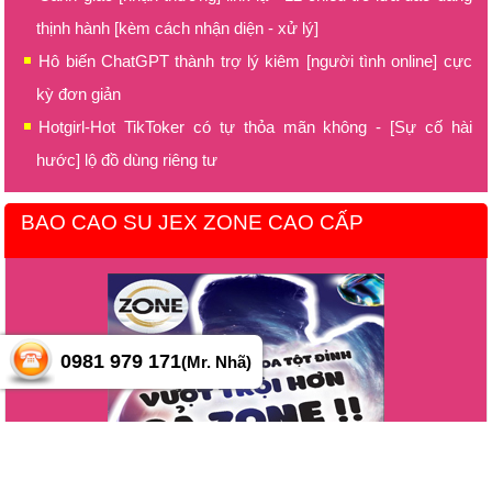
thịnh hành [kèm cách nhận diện - xử lý]
Hô biến ChatGPT thành trợ lý kiêm [người tình online] cực
kỳ đơn giản
Hotgirl-Hot TikToker có tự thỏa mãn không - [Sự cố hài
hước] lộ đồ dùng riêng tư
BAO CAO SU JEX ZONE CAO CẤP
0981 979 171
(Mr. Nhã)