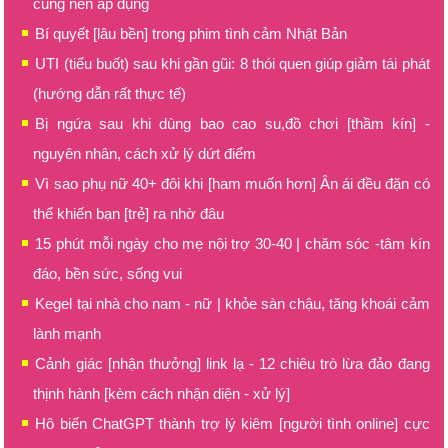
cũng nên áp dụng
Bí quyết [lâu bền] trong phim tình cảm Nhật Bản
UTI (tiểu buốt) sau khi gần gũi: 8 thói quen giúp giảm tái phát
(hướng dẫn rất thực tế)
Bị ngứa sau khi dùng bao cao su,đồ chơi [thầm kín] -
nguyên nhân, cách xử lý dứt điểm
Vì sao phụ nữ 40+ đôi khi [ham muốn hơn] Ân ái đều đặn có
thể khiến bạn [trẻ] ra nhờ đâu
15 phút mỗi ngày cho mẹ nội trợ 30-40 | chăm sóc -tâm kín
đáo, bền sức, sống vui
Kegel tại nhà cho nam - nữ | khỏe sàn chậu, tăng khoái cảm
lành mạnh
Cảnh giác [nhận thưởng] link lạ - 12 chiêu trò lừa đảo đang
thịnh hành [kèm cách nhận diện - xử lý]
Hô biến ChatGPT thành trợ lý kiêm [người tình online] cực