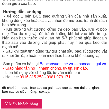
đoạn giửa của bao.
Hướng dẫn sử dụng:
- Xé dọc 1 bên BCS theo đường viền của nhà sản xuất,
không dùng kéo hoặc các vật nhọn để mở bao, tránh để rách
bao bên trong.
- Khi dương vật cương cứng thì đeo bao vào, lưu ý: bóp
nhẹ đầu dương vật để tránh không khí lọt vào bên trong.
Nên đeo bao trước khi quan hệ 5-7 phút sẽ giúp lidocain
thấp sâu vào dương vật giúp phát huy hiệu quả kéo dài
mạnh mẽ.
- Sau khi xuất tinh dùng tay giữ chặt đầu bao, rút dương vật
ra khỏi âm đạo hoàn toàn mới tháo bao ra khỏi duong vật.
Sản phẩm có bán tại
Baocaosuonline.vn --- baocaosugai.vn
- Giao hàng tận nơi, nhanh chóng, uy tín, kín đáo.
- Liên hệ ngay với chúng tôi, tư vấn miễn phí
- Hotline:
0916 815 258 - 0981 979 171
đồ chơi tình dục
,
bao cao su gai
,
bao cao su keo dai thoi gian
,
bao cao su siêu mỏng
,
sextoy
,
Ý kiến khách hàng