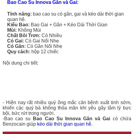
Bao Cao Su Innova Gân và Gai:
Tính năng:
bao cao su có gân, gai và kéo dài thời gian
quan hệ.
Kiểu Bao:
Bao Gai + Gân + Kéo Dài Thời Gian
Mùi:
Không Mùi
Chất Bôi Trơn:
Có Nhiều
Có Gai:
Có Gai Nổi Nhẹ
Có Gân:
Có Gân Nổi Nhẹ
Quy cách:
hộp 12 chiếc
Nội dung chi tiết:
- Hiện nay rất nhiều quý ông mắc căn bệnh xuất tinh sớm,
khiến các quý bà không thỏa mãn khi yêu gây tâm lý bực
bội, bức rứt trong người.
-Bao cao su
Bao Cao Su Innova Gân và Gai
có chứa
Benzocain giúp
kéo dài thời gian quan hệ
.