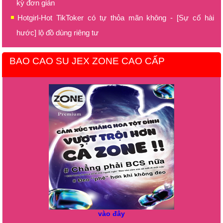
kỳ đơn giản
Hotgirl-Hot TikToker có tự thỏa mãn không - [Sự cố hài
hước] lộ đồ dùng riêng tư
BAO CAO SU JEX ZONE CAO CẤP
vào đây