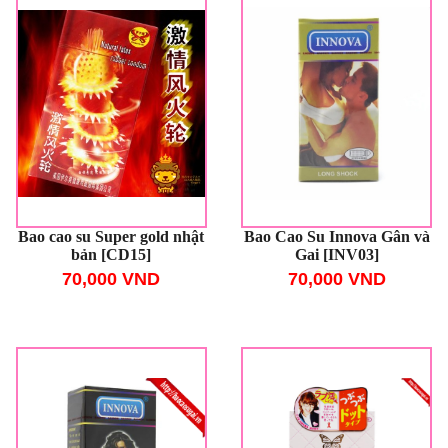
Bao cao su Super gold nhật
Bao Cao Su Innova Gân và
bản [CD15]
Gai [INV03]
70,000 VND
70,000 VND