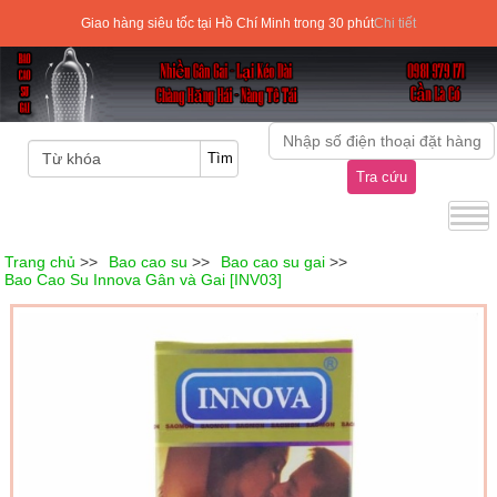
Giao hàng siêu tốc tại Hồ Chí Minh trong 30 phút
Chi tiết
Tra cứu
Trang chủ
>>
Bao cao su
>>
Bao cao su gai
>>
Bao Cao Su Innova Gân và Gai [INV03]