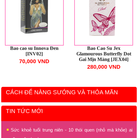
Bao cao su Innova Đen
Bao Cao Su Jex
[INV02]
Glamourous Butterfly Dot
Gai Mịn Màng [JEX04]
70,000 VND
280,000 VND
CÁCH ĐỂ NÀNG SƯỚNG VÀ THỎA MÃN
TIN TỨC MỚI
Sức khoẻ tuổi trung niên - 10 thói quen (nhỏ mà khỏe) ai