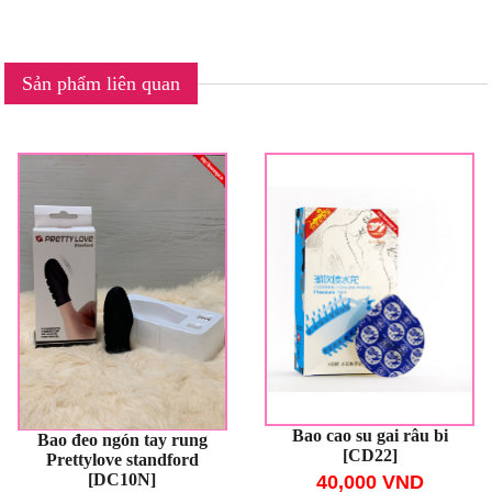
Sản phẩm liên quan
Bao cao su gai râu bi
Bao đeo ngón tay rung
[CD22]
Prettylove standford
[DC10N]
40,000 VND